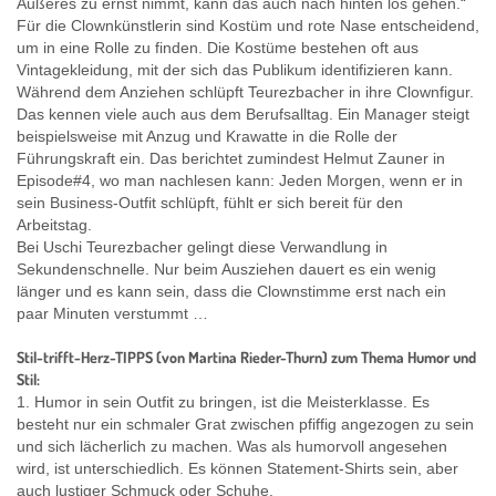
Äußeres zu ernst nimmt, kann das auch nach hinten los gehen.“
Für die Clownkünstlerin sind Kostüm und rote Nase entscheidend,
um in eine Rolle zu finden. Die Kostüme bestehen oft aus
Vintagekleidung, mit der sich das Publikum identifizieren kann.
Während dem Anziehen schlüpft Teurezbacher in ihre Clownfigur.
Das kennen viele auch aus dem Berufsalltag. Ein Manager steigt
beispielsweise mit Anzug und Krawatte in die Rolle der
Führungskraft ein. Das berichtet zumindest Helmut Zauner in
Episode#4, wo man nachlesen kann: Jeden Morgen, wenn er in
sein Business-Outfit schlüpft, fühlt er sich bereit für den
Arbeitstag.
Bei Uschi Teurezbacher gelingt diese Verwandlung in
Sekundenschnelle. Nur beim Ausziehen dauert es ein wenig
länger und es kann sein, dass die Clownstimme erst nach ein
paar Minuten verstummt …
Stil-trifft-Herz-TIPPS (von Martina Rieder-Thurn) zum Thema Humor und
Stil:
1. Humor in sein Outfit zu bringen, ist die Meisterklasse. Es
besteht nur ein schmaler Grat zwischen pfiffig angezogen zu sein
und sich lächerlich zu machen. Was als humorvoll angesehen
wird, ist unterschiedlich. Es können Statement-Shirts sein, aber
auch lustiger Schmuck oder Schuhe.