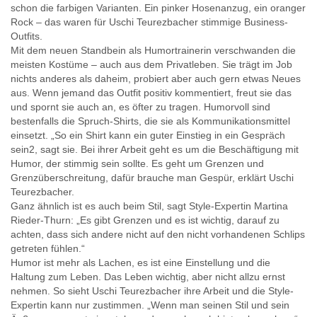
Stilgeschichten und Herzenssachen #8 - Ganz in Weiß - welcher
schon die farbigen Varianten. Ein pinker Hosenanzug, ein oranger
Rock – das waren für Uschi Teurezbacher stimmige Business-
Stilgeschichten und Herzenssachen #9 - Weniger ist mehr – wie 
Outfits.
Stilgeschichten und Herzenssachen #7 - Schwarz geht immer - o
Mit dem neuen Standbein als Humortrainerin verschwanden die
Stilgeschichten und Herzenssachen #6 - Gewusst wie - Warum m
meisten Kostüme – auch aus dem Privatleben. Sie trägt im Job
Stilgeschichten und Herzenssachen #5 - Warum man keinen Rock 
nichts anderes als daheim, probiert aber auch gern etwas Neues
aus. Wenn jemand das Outfit positiv kommentiert, freut sie das
Stilgeschichten und Herzenssachen #4 - Vom Fleischhauer zum Juri
und spornt sie auch an, es öfter zu tragen. Humorvoll sind
Stilgeschichten und Herzenssachen #3 - Warum ein Schrankchec
bestenfalls die Spruch-Shirts, die sie als Kommunikationsmittel
Stilgeschichten und Herzenssachen #2 - Eine falsche Diagnos
einsetzt. „So ein Shirt kann ein guter Einstieg in ein Gespräch
sein2, sagt sie. Bei ihrer Arbeit geht es um die Beschäftigung mit
Stilgeschichten und Herzenssachen #1 - Schnäppchenjägerin mit
Humor, der stimmig sein sollte. Es geht um Grenzen und
Stilgeschichten und Herzenssachen#0 - Wie kommt das Herz zur
Grenzüberschreitung, dafür brauche man Gespür, erklärt Uschi
Teurezbacher.
Ganz ähnlich ist es auch beim Stil, sagt Style-Expertin Martina
Rieder-Thurn: „Es gibt Grenzen und es ist wichtig, darauf zu
achten, dass sich andere nicht auf den nicht vorhandenen Schlips
getreten fühlen.“
Humor ist mehr als Lachen, es ist eine Einstellung und die
Haltung zum Leben. Das Leben wichtig, aber nicht allzu ernst
nehmen. So sieht Uschi Teurezbacher ihre Arbeit und die Style-
Expertin kann nur zustimmen. „Wenn man seinen Stil und sein