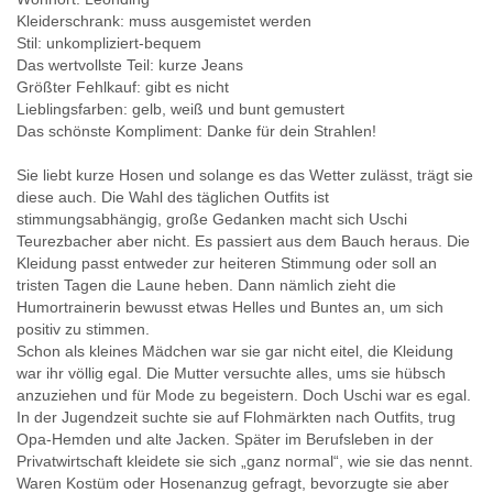
Stilgeschichten und Herzenssachen #26 - Glitzernder Minimalis
Kleiderschrank: muss ausgemistet werden
Stilgeschichten und Herzenssachen #25 - Farben sind für alle da 
Stil: unkompliziert-bequem
Das wertvollste Teil: kurze Jeans
Stilgeschichten und Herzenssachen #24 - Bunte Mutprobe: Was
Größter Fehlkauf: gibt es nicht
Stilgeschichten und Herzenssachen #23 - Weil ich es mir wert bi
Lieblingsfarben: gelb, weiß und bunt gemustert
Stilgeschichten und Herzenssachen #22 - Farbwahl: Warum Mut
Das schönste Kompliment: Danke für dein Strahlen!
Stilgeschichten und Herzenssachen #21 - Weiches Material, san
Sie liebt kurze Hosen und solange es das Wetter zulässt, trägt sie
Stilgeschichten und Herzenssachen #20 - 2 Jahre, 19 Stilgeschic
diese auch. Die Wahl des täglichen Outfits ist
Stilgeschichten und Herzenssachen #19 - Glücksfaktor Stil: Wie 
stimmungsabhängig, große Gedanken macht sich Uschi
Teurezbacher aber nicht. Es passiert aus dem Bauch heraus. Die
Stilgeschichten und Herzenssachen #18 - Wie man Wendezeiten
Kleidung passt entweder zur heiteren Stimmung oder soll an
Stilgeschichten und Herzenssachen #17 - Uneitel und unperfekt
tristen Tagen die Laune heben. Dann nämlich zieht die
Stilgeschichten und Herzenssachen #16 - Extravagant mit Stil
Humortrainerin bewusst etwas Helles und Buntes an, um sich
Stilgeschichten und Herzenssachen #15 - Bis in die Spitzen: Wa
positiv zu stimmen.
Schon als kleines Mädchen war sie gar nicht eitel, die Kleidung
Stilgeschichten und Herzenssachen #14 - Ein schönes Gefühl! W
war ihr völlig egal. Die Mutter versuchte alles, ums sie hübsch
Stilgeschichten und Herzenssachen #13 - Wie alter Wein – war
anzuziehen und für Mode zu begeistern. Doch Uschi war es egal.
Stilgeschichten und Herzenssachen #12 - Hauptsache schlank - i
In der Jugendzeit suchte sie auf Flohmärkten nach Outfits, trug
Opa-Hemden und alte Jacken. Später im Berufsleben in der
Stilgeschichten und Herzenssachen #11 - Auf dem Weg ins Busin
Privatwirtschaft kleidete sie sich „ganz normal“, wie sie das nennt.
Stilgeschichten und Herzenssachen #10 - Ein Geschenk des Ält
Waren Kostüm oder Hosenanzug gefragt, bevorzugte sie aber